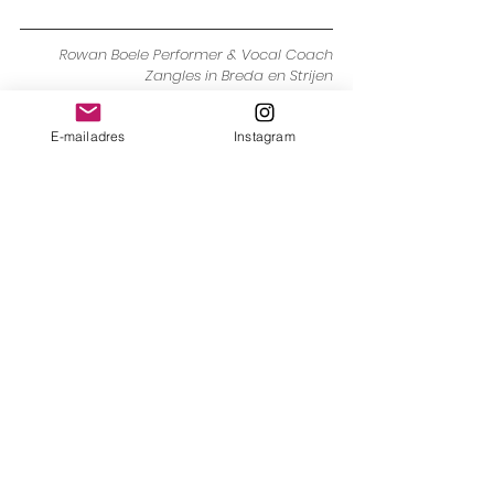
Rowan Boele Performer & Vocal Coach
Zangles in Breda en Strijen
www.rowanboele.com
E-mailadres
Instagram
Alles weergeven
Recente blogposts