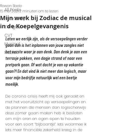
Rowan Boele
All Posts
15 mei 2021
2 minuten om te lezen
Mijn werk bij Zodiac de musical
Persoonlijk
in de Koepelgevangenis
Zangles
CVT
Laten we eerlijk zijn, als de versoepelingen verder 
Musical
gaan dan is het inplannen van jouw zangles niet 
Muziek
het eerste waar je aan denk. Dan denk je aan een 
terrasje pakken, een dagje strand of naar een 
pretpark gaan. Of wat dacht je van op vakantie 
gaan?! En dat vind ik niet meer dan logisch, maar 
voor mijn bedrijfje natuurlijk wel een beetje 
moeilijk. 
De corona crisis heeft mij ook geraakt en 
met het vooruitzicht op versoepelingen en 
de plannen die mensen dan logischerwijs 
deze zomer gaan maken heb ik besloten 
om mijn oren en ogen open te houden 
voor een soort “bijbaantje”. Iets waarmee ik 
iets meer financiële zekerheid kreeg in de 