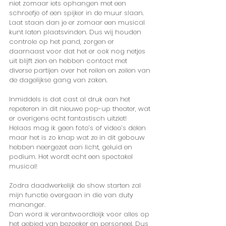
niet zomaar iets ophangen met een 
schroefje of een spijker in de muur slaan. 
Laat staan dan je er zomaar een musical 
kunt laten plaatsvinden. Dus wij houden 
controle op het pand, zorgen er 
daarnaast voor dat het er ook nog netjes 
uit blijft zien en hebben contact met 
diverse partijen over het reilen en zeilen van 
de dagelijkse gang van zaken. 
Inmiddels is dat cast al druk aan het 
repeteren in dit nieuwe pop-up theater, wat 
er overigens echt fantastisch uitziet! 
Helaas mag ik geen foto’s of video’s delen 
maar het is zo knap wat ze in dit gebouw 
hebben neergezet aan licht, geluid en 
podium. Het wordt echt een spectakel 
musical!
Zodra daadwerkelijk de show starten zal 
mijn functie overgaan in die van duty 
mananger. 
Dan word ik verantwoordleijk voor alles op 
het gebied van bezoeker en personeel. Dus 