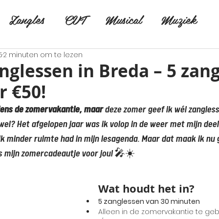
Zangles
CVT
Musical
Muziek
5
2 minuten om te lezen
glessen in Breda – 5 zan
r €50!
jdens de zomervakantie, maar 
deze zomer geef ik wél zanglesse
el? Het afgelopen jaar was ik volop in de weer met mijn de
k minder ruimte had in mijn lesagenda. Maar dat maak ik nu go
is mijn zomercadeautje voor jou! 🎤☀️
Wat houdt het in?
5 zanglessen van 30 minuten
Alleen in de zomervakantie te gebru