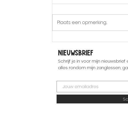
Plaats een opmerking...
Rowan’s Zomer Koor: jouw
ultieme feel-good project
nieuwsbrief
deze zomer ☀️
Schrijf je in voor mijn nieuwsbrief
alles rondom mijn zanglessen, gav
Sch