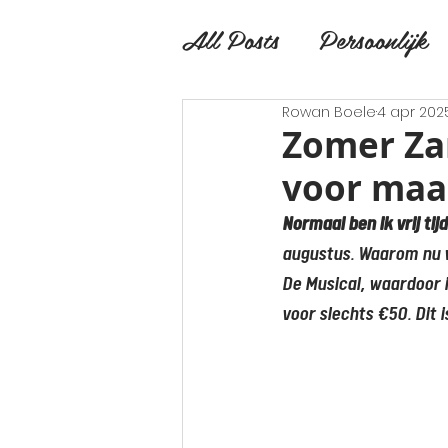
All Posts
Persoonlijk
Rowan Boele
4 apr 202
Zomer Zan
voor maa
Normaal ben ik vrij ti
augustus. Waarom nu w
De Musical, waardoor i
voor slechts €50. Dit 