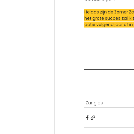
Helaas zijn de Zomer Z
het grote succes zal ik
actie volgend jaar of i
Zangles