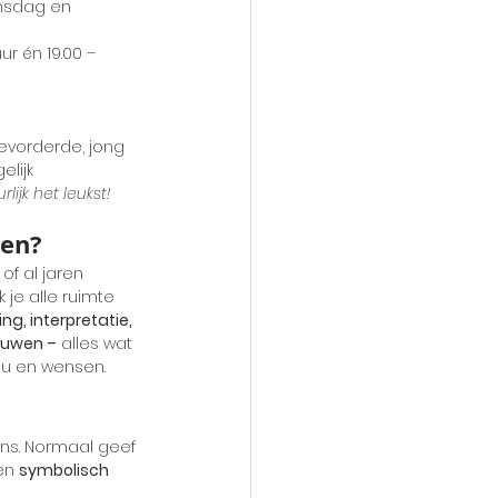
nsdag en 
ur én 19.00 – 
evorderde, jong 
elijk
uurlijk het leukst!
sen?
f al jaren 
 je alle ruimte 
g, interpretatie, 
ouwen –
 alles wat 
eau en wensen.
kans. Normaal geef 
en 
symbolisch 