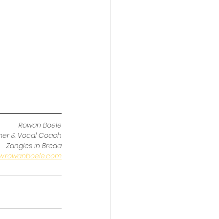
Rowan Boele
mer & Vocal Coach
Zangles in Breda
w.rowanboele.com