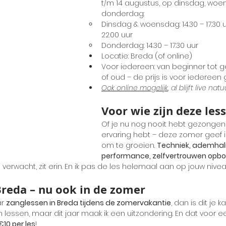
t/m 14 augustus, op dinsdag, woe
donderdag:
Dinsdag & woensdag: 14.30 – 17.30 u
22.00 uur
Donderdag: 14.30 – 17.30 uur
Locatie: Breda (of online)
Voor iedereen: van beginner tot g
of oud – de prijs is voor iedereen g
Ook online mogelijk
, al blijft live nat
Voor wie zijn deze les
Of je nu nog nooit hebt gezongen o
ervaring hebt – deze zomer geef ik
om te groeien. 
Techniek, ademhalin
performance, zelfvertrouwen opb
 verwacht, zit erin. En ik pas de les helemaal aan op jouw niv
Breda – nu ook in de zomer
r 
zanglessen in Breda tijdens de zomervakantie
, dan is dit je 
 lessen, maar dit jaar maak ik een uitzondering. En dat voor e
10 per les
!