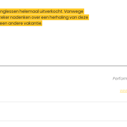
anglessen helemaal uitverkocht. Vanwege 
 zeker nadenken over een herhaling van deze 
n een andere vakantie.
Perfor
ww