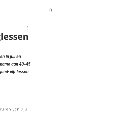
glessen
n in juli en 
elname aan 40-45 
ed: vijf lessen 
iken; Van 8 juli 