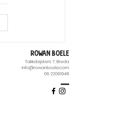
iet een proefzangles
t - Stap voor stap
Rowan Boele
Takkebijsters 7, Breda
info@rowanboel
e.com
06 22061948