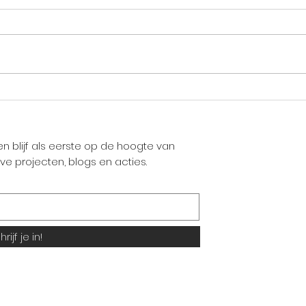
Zingen en mindset: hoe je
Zo z
gedachten je
erui
zangprestaties
beïnvloeden
 en blijf als eerste op de hoogte van
e projecten, blogs en acties.
rijf je in!