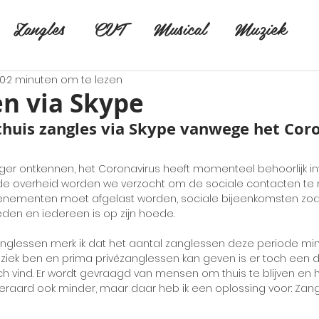
Zangles
CVT
Musical
Muziek
20
2 minuten om te lezen
n via Skype
 thuis zangles via Skype vanwege het Coro
ger ontkennen, het Coronavirus heeft momenteel behoorlijk in
t de overheid worden we verzocht om de sociale contacten te 
Evenementen moet afgelast worden, sociale bijeenkomsten zoa
n en iedereen is op zijn hoede.
anglessen merk ik dat het aantal zanglessen deze periode mi
 ziek ben en prima privézanglessen kan geven is er toch een d
sch vind. Er wordt gevraagd van mensen om thuis te blijven en
uiteraard ook minder, maar daar heb ik een oplossing voor: Zan