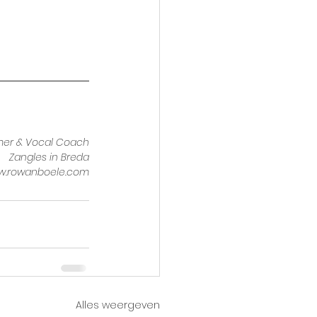
mer & Vocal Coach
Zangles in Breda
w.rowanboele.com
Alles weergeven