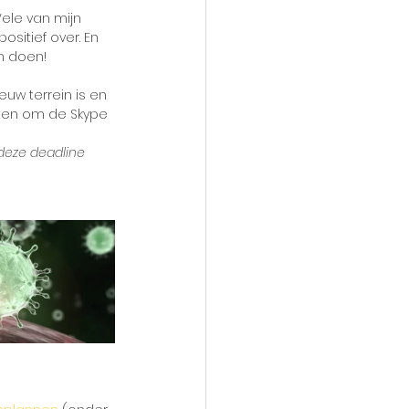
Vele van mijn 
sitief over. En 
n doen!
euw terrein is en 
oten om de Skype 
 deze deadline 