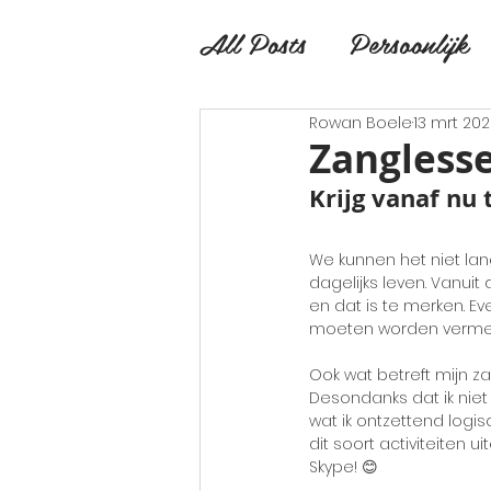
All Posts
Persoonlijk
Rowan Boele
13 mrt 20
Zanglesse
Krijg vanaf nu
We kunnen het niet lan
dagelijks leven. Vanui
en dat is te merken. 
moeten worden vermede
Ook wat betreft mijn z
Desondanks dat ik niet
wat ik ontzettend logi
dit soort activiteiten 
Skype! 😊