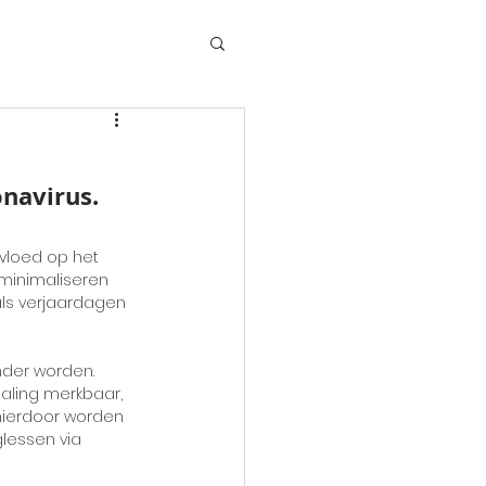
navirus. 
vloed op het 
minimaliseren 
ls verjaardagen 
nder worden. 
aling merkbaar, 
 hierdoor worden 
glessen via 