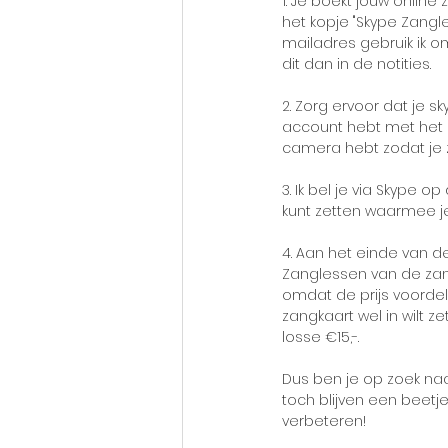
1. Je boekt jouw online
het kopje "Skype Zangle
mailadres gebruik ik o
dit dan in de notities.
2. Zorg ervoor dat je 
account hebt met het e
camera hebt zodat je z
3. Ik bel je via Skype o
kunt zetten waarmee je
4. Aan het einde van de
Zanglessen van de zan
omdat de prijs voordelig
zangkaart wel in wilt z
losse €15,-.
Dus ben je op zoek naar
toch blijven een beetje
verbeteren! 