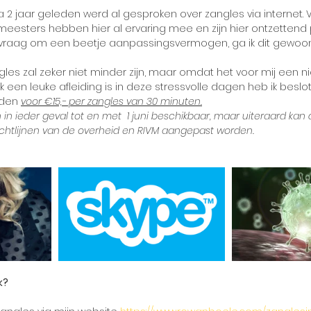
na 2 jaar geleden werd al gesproken over zangles via internet. 
eesters hebben hier al ervaring mee en zijn hier ontzettend po
 vraag om een beetje aanpassingsvermogen, ga ik dit gewoo
gles zal zeker niet minder zijn, maar omdat het voor mij een ni
en leuke afleiding is in deze stressvolle dagen heb ik besl
den 
voor €15,- per zangles van 30 minuten.
 in ieder geval tot en met  1 juni beschikbaar, maar uiteraard kan
chtlijnen van de overheid en RIVM aangepast worden.
k?