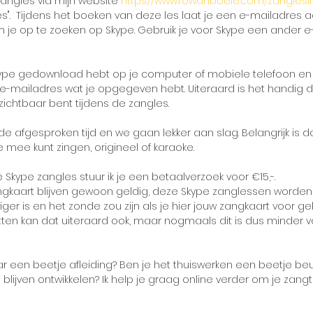
 zangles via mijn website 
https://www.rowanboele.com/zangles
s".  Tijdens het boeken van deze les laat je een e-mailadres ac
m je op te zoeken op Skype. Gebruik je voor Skype een ander e
skype gedownload hebt op je computer of mobiele telefoon en 
-mailadres wat je opgegeven hebt. Uiteraard is het handig d
ichtbaar bent tijdens de zangles. 
p de afgesproken tijd en we gaan lekker aan slag. Belangrijk is da
 mee kunt zingen, origineel of karaoke.
 Skype zangles stuur ik je een betaalverzoek voor €15,-. 
gkaart blijven gewoon geldig, deze Skype zanglessen worden
er is en het zonde zou zijn als je hier jouw zangkaart voor gebr
etten kan dat uiteraard ook, maar nogmaals dit is dus minder v
 een beetje afleiding? Ben je het thuiswerken een beetje beu e
 blijven ontwikkelen? Ik help je graag online verder om je zang