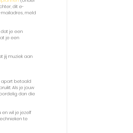
inplannen
 (onder 
hter, dit e-
-mailadres, meld 
dat je een 
at je een 
t jij muziek aan 
 apart betaald 
uikt. Als je jouw 
oordelig dan die 
n wil je jezelf 
technieken te 