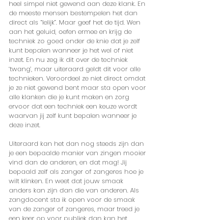
heel simpel niet gewend aan deze klank. En 
de meeste mensen bestempelen het dan 
direct als “lelijk”. Maar geef het de tijd. Wen 
aan het geluid, oefen ermee en krijg de 
techniek zo goed onder de knie dat je zelf 
kunt bepalen wanneer je het wel of niet 
inzet. En nu zeg ik dit over de techniek 
‘twang’, maar uiteraard geldt dit voor alle 
technieken. Veroordeel ze niet direct omdat 
je ze niet gewend bent maar sta open voor 
alle klanken die je kunt maken en zorg 
ervoor dat een techniek een keuze wordt 
waarvan jij zelf kunt bepalen wanneer je 
deze inzet. 
Uiteraard kan het dan nog steeds zijn dan 
je een bepaalde manier van zingen mooier 
vind dan de anderen, en dat mag! Jij 
bepaald zelf als zanger of zangeres hoe je 
wilt klinken. En weet dat jouw smaak 
anders kan zijn dan die van anderen. Als 
zangdocent sta ik open voor de smaak 
van de zanger of zangeres, maar treed je 
een keer op voor publiek dan kan het 