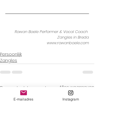
Rowan Boele Performer & Vocal Coach 
Zangles in Breda
www.rowanboele.com
Persoonlijk
Zangles
Alles weergeven
Recente blogposts
E-mailadres
Instagram