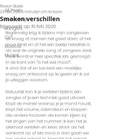
Rowan Boele
All Posts
23 dec 2019
3 minuten om te lezen
Smaken verschillen
Persoonlijk
Bijgewerkt op:
15 feb 2020
Zangles
Regelmatig krijg ik tijdens mijn zanglessen 
CVT
de vraag of mensen het goed doen, of het 
mooi klinkt en of het een beetje hetzelfde is 
Musical
als wat de originele zang of zangeres doet. 
Muziek
Vaak wordt er heel specifiek iets gevraagd 
in de trant van “Is het wel mooi?”. 
Ik vind dat af en toe best een moeilijke 
vraag om antwoord op te geven en ik zal 
je uitleggen waarom. 
Natuurlijk kan ik je vertellen tijdens een 
zangles of je een techniek goed uitvoert. 
Klopt de manier waarop je je mond houdt, 
klopt het volume, ademsteun en kloppen 
alle andere factoren die komen kijken bij 
het zingen van het nummer; ik kan het je 
allemaal vertellen en leren. Maar als het 
aankomt op of iets mooi is dan gaan we 
een ander gebied in. Namelijk het gebied 