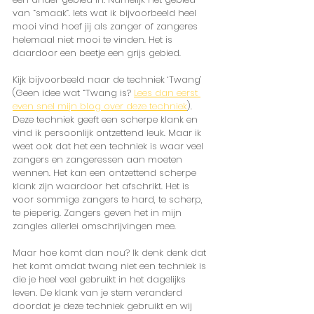
van “smaak”. Iets wat ik bijvoorbeeld heel 
mooi vind hoef jij als zanger of zangeres 
helemaal niet mooi te vinden. Het is 
daardoor een beetje een grijs gebied.
Kijk bijvoorbeeld naar de techniek ‘Twang’ 
(Geen idee wat “Twang is? 
Lees dan eerst 
even snel mijn blog over deze techniek
). 
Deze techniek geeft een scherpe klank en 
vind ik persoonlijk ontzettend leuk. Maar ik 
weet ook dat het een techniek is waar veel 
zangers en zangeressen aan moeten 
wennen. Het kan een ontzettend scherpe 
klank zijn waardoor het afschrikt. Het is 
voor sommige zangers te hard, te scherp, 
te pieperig. Zangers geven het in mijn 
zangles allerlei omschrijvingen mee. 
Maar hoe komt dan nou? Ik denk denk dat 
het komt omdat twang niet een techniek is 
die je heel veel gebruikt in het dagelijks 
leven. De klank van je stem veranderd 
doordat je deze techniek gebruikt en wij 